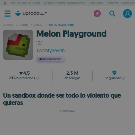
ARES: THE IRON VANGUARD
MY HERO ACADEMIA UNITED SURVIVAL
TICKET HERO
APPS VPN
BATTLE ROY
ANDROID
/
JUEGOS
/
CASUAL
/
MELON PLAYGROUND
Melon Playground
13.1
TwentySeven
#1
JUEGOS RAGDOLL
4.5
2.3 M
203
valoraciones
descargas
seguridad
Un sandbox donde ser todo lo violento que
quieras
PUBLICIDAD