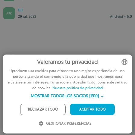
11.1
APK
29 jul. 2022
Android + 6.0
Valora esta app
Valoramos tu privacidad
Uptodown usa cookies para ofrecerte una mejor experiencia de uso,
personalizando el contenido y la publicidad que mostramos para
ENGLISH
ajustarse a tus intereses. Pulsando en "Aceptar todo" consientes el uso
de cookies.
Nuestra política de privacidad
FRENCH
MOSTRAR TODOS LOS SOCIOS
(1910) →
GERMAN
PORTUGUESE
RECHAZAR TODO
ACEPTAR TODO
ESCRIBIR UN COMENTARIO
ITALIAN
GESTIONAR PREFERENCIAS
AÑADIR A LISTA DE DESEOS
AÑADIR A RECOMENDADAS
SPANISH