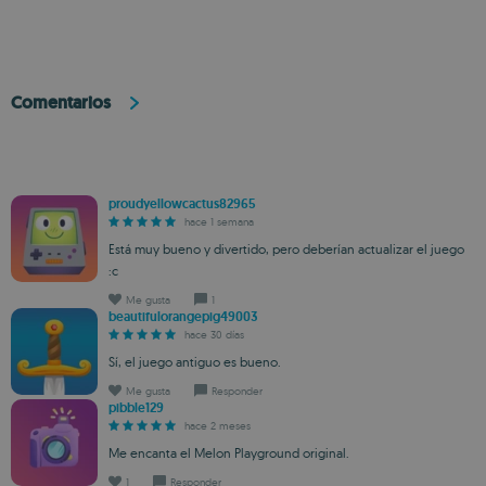
Comentarios
proudyellowcactus82965
hace 1 semana
Está muy bueno y divertido, pero deberían actualizar el juego
:c
Me gusta
1
beautifulorangepig49003
hace 30 días
Sí, el juego antiguo es bueno.
Me gusta
Responder
pibble129
hace 2 meses
Me encanta el Melon Playground original.
1
Responder