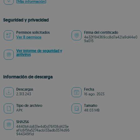
(Más información)
Seguridad y privacidad
Permisos solicitados
Firma del certificado
Ver 8 permisos
4e32f194369cc8d7a421a9d44e0
9a015
Ver informe de seguridad y
antivirus
Información de descarga
Descargas
Fecha
2.313.243
16 ago. 2023
Tipo de archivo
Tamaño
APK
48.03 MB
SHA256
4440bfcb831e4d0d76f08d423e
af1c6f5fa5274acb133adb3574d96
944349f1d