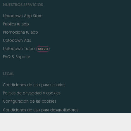
NUESTROS SERVICIOS
Uptodown App Store
Publica tu app
Promociona tu app
Uptodown Ads
Uptodown Turbo
NUEVO
FAQ & Soporte
LEGAL
Condiciones de uso para usuarios
Política de privacidad y cookies
Configuración de las cookies
Condiciones de uso para desarrolladores
DMCA