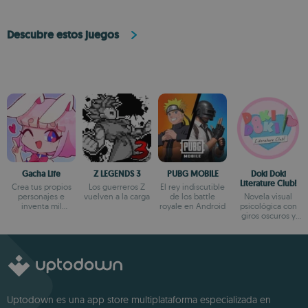
Descubre estos juegos
Gacha Life
Z LEGENDS 3
PUBG MOBILE
Doki Doki
Literature Club!
Crea tus propios
Los guerreros Z
El rey indiscutible
personajes e
vuelven a la carga
de los battle
Novela visual
inventa mil
royale en Android
psicológica con
aventuras
giros oscuros y
narrativa profunda
Uptodown es una app store multiplataforma especializada en