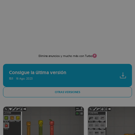
Elimina anuncios y mucho más con Turbo
Consigue la última versión
13.1
16 Ago. 2023
OTRAS VERSIONES