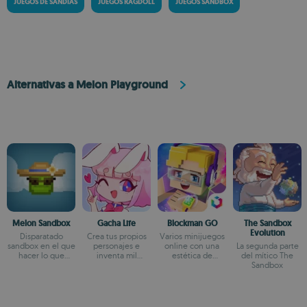
JUEGOS DE SANDÍAS
JUEGOS RAGDOLL
JUEGOS SANDBOX
Alternativas a Melon Playground
Melon Sandbox
Gacha Life
Blockman GO
The Sandbox
Evolution
Disparatado
Crea tus propios
Varios minijuegos
sandbox en el que
personajes e
online con una
La segunda parte
hacer lo que
inventa mil
estética de
del mítico The
quieras
aventuras
vóxeles
Sandbox